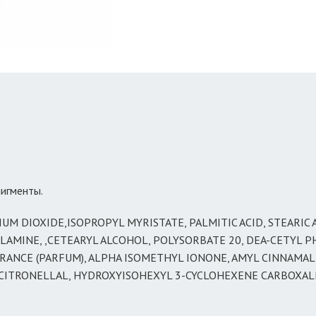
пигменты.
UM DIOXIDE,ISOPROPYL MYRISTATE, PALMITIC ACID, STEARIC A
OLAMINE, ,CETEARYL ALCOHOL, POLYSORBATE 20, DEA-CETYL
NCE (PARFUM), ALPHA ISOMETHYL IONONE, AMYL CINNAMAL,
ITRONELLAL, HYDROXYISOHEXYL 3-CYCLOHEXENE CARBOXALDE