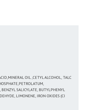
CID,MINERAL OIL ,CETYL ALCOHOL, TALC
 PHOSPHATE,PETROLATUM,
 BENZYL SALICYLATE, BUTYLPHENYL
HYDE, LIMONENE, IRON OXIDES (CI